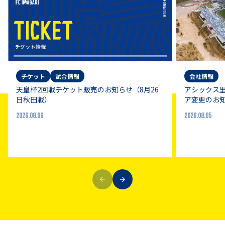
チケット
試合情報
会社情報
天皇杯2回戦チケット販売のお知らせ（8月26
アシックス里
日秋田戦）
ア変更のお
2026.08.06
2026.08.05