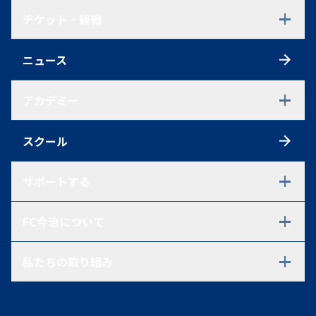
試合日程・結果
チケット・観戦
選手一覧
スタッフ一覧
チケット
スケジュール
ニュース
シーズンチケット
練習見学について
初めての方へ
アクセス
アカデミー
観戦ルール
ファンクラブ
アカデミーTOP
ポイントシステム
スクール
U-18
グッズ
U-18 選手一覧
U-18 過去在籍選手一覧
サポートする
試合情報
U-15
パートナーシップ・ご支援を
FC今治について
ご検討中の方へ
U-15 選手一覧
パートナー一覧
U-15 過去在籍選手一覧
会社概要・代表あいさつ・
パートナーとの取り組み
試合情報
私たちの取り組み
アドバイザリーボード
Voyage(運営ボランティア)
U-12
企業理念・ミッションステート
里山プレート
アシックス里山スタジアム
U-12 選手一覧
メント・2030年に目指す姿
FC今治コミュニティ
試合情報