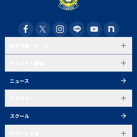
試合情報・チーム
試合日程・結果
チケット・観戦
選手一覧
スタッフ一覧
チケット
スケジュール
ニュース
シーズンチケット
練習見学について
初めての方へ
アクセス
アカデミー
観戦ルール
ファンクラブ
アカデミーTOP
ポイントシステム
スクール
U-18
グッズ
U-18 選手一覧
U-18 過去在籍選手一覧
サポートする
試合情報