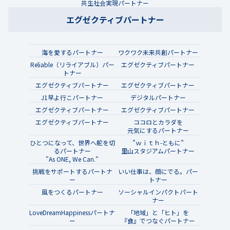
共生社会実現パートナー
エグゼクティブパートナー
海を愛するパートナー
ワクワク未来共創パートナー
Reliable（リライアブル）パー
エグゼクティブパートナー
トナー
エグゼクティブパートナー
エグゼクティブパートナー
J1早よ行こパートナー
デジタルパートナー
エグゼクティブパートナー
エグゼクティブパートナー
エグゼクティブパートナー
ココロとカラダを
元気にするパートナー
ひとつになって、世界へ舵を切
”ｗｉｔｈ-ともに”
るパートナー
里山スタジアムパートナー
"As ONE, We Can."
挑戦をサポートするパートナ
いい仕事は、顔にでる。パー
ー
トナー
風をつくるパートナー
ソーシャルインパクトパート
ナー
LoveDreamHappinessパートナ
「地域」と「ヒト」を
ー
『食』でつなぐパートナー