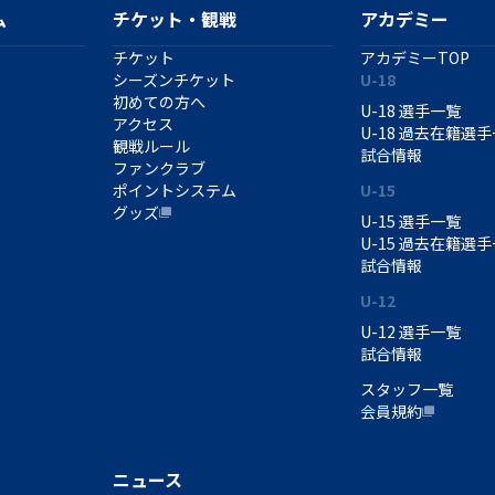
ム
チケット・観戦
アカデミー
チケット
アカデミーTOP
シーズンチケット
U-18
初めての方へ
U-18 選手一覧
アクセス
U-18 過去在籍選
観戦ルール
試合情報
ファンクラブ
ポイントシステム
U-15
グッズ
U-15 選手一覧
U-15 過去在籍選
試合情報
U-12
U-12 選手一覧
試合情報
スタッフ一覧
会員規約
ニュース