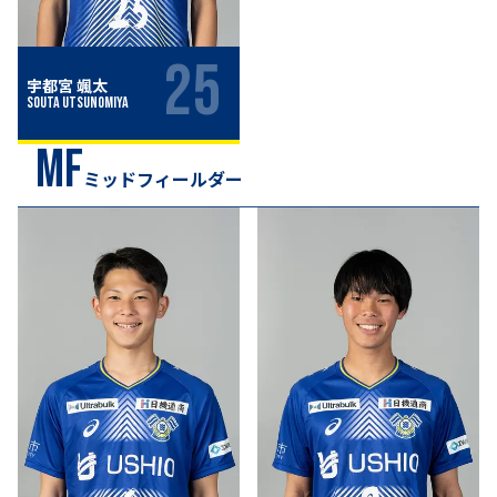
25
宇都宮 颯太
Souta Utsunomiya
MF
ミッドフィールダー