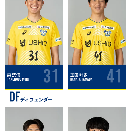
31
41
森 洸信
玉田 叶多
Takenobu Mori
Kanata Tamada
DF
ディフェンダー