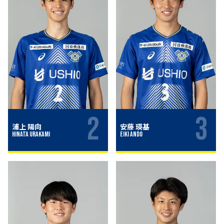
2
3
浦上 陽向
安藤 瑛基
Hinata Urakami
Eiki Ando