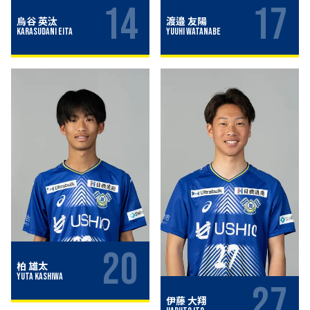
14
17
烏谷 英汰
渡邉 友陽
Karasudani Eita
Yuuhi Watanabe
20
柏 雄太
Yuta Kashiwa
27
伊藤 大翔