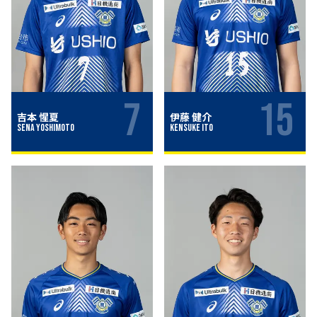
7
15
吉本 惺夏
伊藤 健介
Sena Yoshimoto
Kensuke Ito