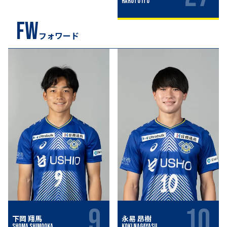
Haruto Ito
FW
フォワード
9
10
下岡 翔馬
永易 昂樹
Shoma Shimooka
Koki Nagayasu