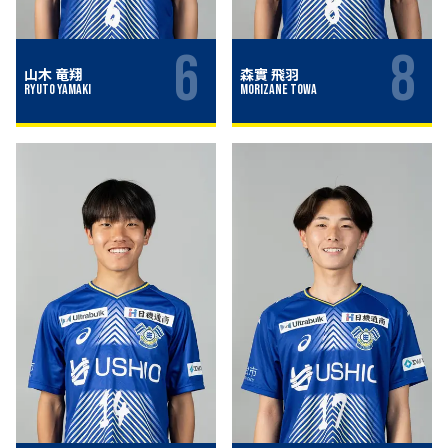
6
8
山木 竜翔
森實 飛羽
Ryuto Yamaki
Morizane Towa