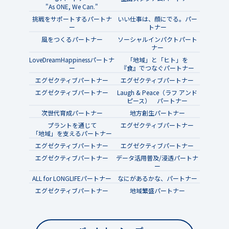
"As ONE, We Can."
挑戦をサポートするパートナ
いい仕事は、顔にでる。パー
ー
トナー
風をつくるパートナー
ソーシャルインパクトパート
ナー
LoveDreamHappinessパートナ
「地域」と「ヒト」を
ー
『食』でつなぐパートナー
エグゼクティブパートナー
エグゼクティブパートナー
エグゼクティブパートナー
Laugh & Peace（ラフ アンド
ピース） パートナー
次世代育成パートナー
地方創生パートナー
プラントを通じて
エグゼクティブパートナー
「地域」を支えるパートナー
エグゼクティブパートナー
エグゼクティブパートナー
エグゼクティブパートナー
データ活用普及/浸透パートナ
ー
ALL for LONGLIFEパートナー
なにがあるかな、パートナー
エグゼクティブパートナー
地域繁盛パートナー