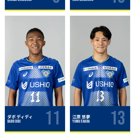
11
13
ダボ ディディ
江原 悠夢
Dabo didi
Yumu Ehara