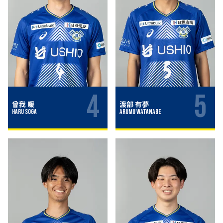
4
5
曾我 暖
渡部 有夢
Haru Soga
Arumu Watanabe