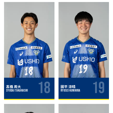
18
19
髙橋 周大
國平 涼晴
Syudai Takahashi
Ryosei Kunihira