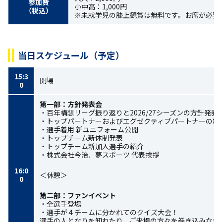
参加費
小中高：1,000円
（税込）
※未就学児の膝上観賞は無料です。お席が必要
当日スケジュール（予定）
15:3
開場
0
第一部：方針発表会
・百年構想リーグ振り返りと2026/27シーズンの方針発表
・トップパートナーおよびエグゼクティブパートナーの紹
・選手着用 新ユニフォーム公開
・トップチーム新体制発表
・トップチーム新加入選手の紹介
・株式会社今治．夢スポーツ 代表挨拶
16:0
＜休憩＞
0
第二部：ファンイベント
・全選手登場
・選手が４チームに分かれてのクイズ大会！
選手の人となりを知れたり、ご来場の方々を巻き込みなが