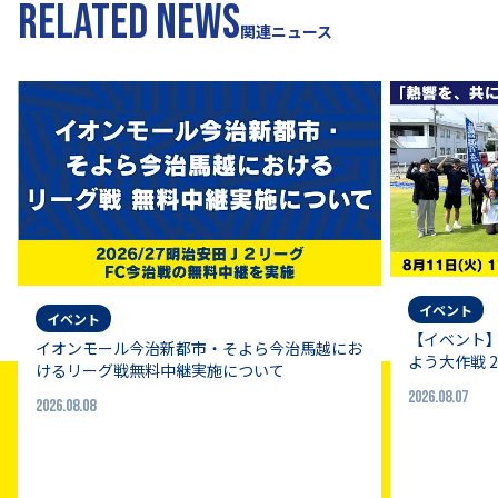
RELATED NEWS
関連ニュース
イベント
イベント
【イベント】
イオンモール今治新都市・そよら今治馬越にお
よう大作戦 
けるリーグ戦無料中継実施について
2026.08.07
2026.08.08