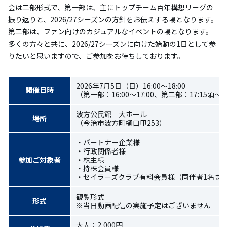
会は二部形式で、第一部は、主にトップチーム百年構想リーグの
振り返りと、2026/27シーズンの方針をお伝えする場となります。
第二部は、ファン向けのカジュアルなイベントの場となります。
多くの方々と共に、2026/27シーズンに向けた始動の1日として参
りたいと思いますので、ご参加をお待ちしております。
2026年7月5日（日）16:00～18:00
開催日時
（第一部：16:00～17:00、第二部：17:15頃～18
波方公民館 大ホール
場所
（今治市波方町樋口甲253）
・パートナー企業様
・行政関係者様
参加ご対象者
・株主様
・持株会員様
・セイラーズクラブ有料会員様（同伴者1名ま
観覧形式
形式
※当日動画配信の実施予定はございません
大人：2,000円