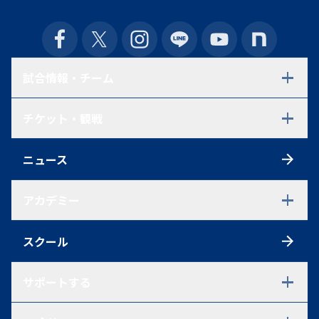
試合情報・チーム
試合日程・結果
チケット・観戦
選手一覧
スタッフ一覧
チケット
スケジュール
ニュース
シーズンチケット
練習見学について
初めての方へ
アクセス
アカデミー
観戦ルール
ファンクラブ
アカデミーTOP
ポイントシステム
スクール
U-18
グッズ
U-18 選手一覧
U-18 過去在籍選手一覧
サポートする
試合情報
U-15
パートナーシップ・ご支援を