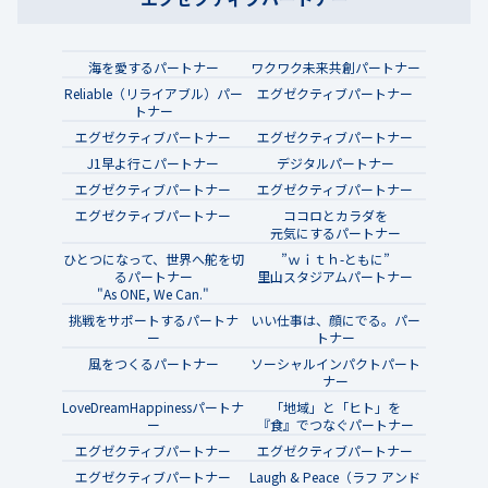
海を愛するパートナー
ワクワク未来共創パートナー
Reliable（リライアブル）パー
エグゼクティブパートナー
トナー
エグゼクティブパートナー
エグゼクティブパートナー
J1早よ行こパートナー
デジタルパートナー
エグゼクティブパートナー
エグゼクティブパートナー
エグゼクティブパートナー
ココロとカラダを
元気にするパートナー
ひとつになって、世界へ舵を切
”ｗｉｔｈ-ともに”
るパートナー
里山スタジアムパートナー
"As ONE, We Can."
挑戦をサポートするパートナ
いい仕事は、顔にでる。パー
ー
トナー
風をつくるパートナー
ソーシャルインパクトパート
ナー
LoveDreamHappinessパートナ
「地域」と「ヒト」を
ー
『食』でつなぐパートナー
エグゼクティブパートナー
エグゼクティブパートナー
エグゼクティブパートナー
Laugh & Peace（ラフ アンド