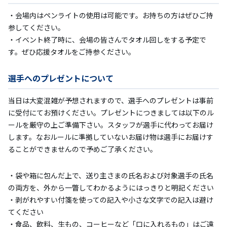
・会場内はペンライトの使用は可能です。お持ちの方はぜひご持
参してください。
・イベント終了時に、会場の皆さんでタオル回しをする予定で
す。ぜひ応援タオルをご持参ください。
選手へのプレゼントについて
当日は大変混雑が予想されますので、選手へのプレゼントは事前
に受付にてお預けください。プレゼントにつきましては以下のル
ールを厳守の上ご準備下さい。スタッフが選手に代わってお届け
します。なおルールに準拠していないお届け物は選手にお届けす
ることができませんので予めご了承ください。
・袋や箱に包んだ上で、送り主さまの氏名および対象選手の氏名
の両方を、外から一瞥してわかるようにはっきりと明記ください
・剥がれやすい付箋を使っての記入や小さな文字での記入は避け
てください
・食品、飲料、生もの、コーヒーなど「口に入れるもの」はご遠