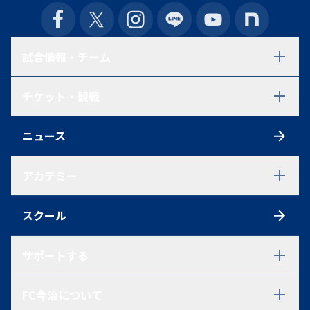
試合情報・チーム
試合日程・結果
チケット・観戦
選手一覧
スタッフ一覧
チケット
スケジュール
ニュース
シーズンチケット
練習見学について
初めての方へ
アクセス
アカデミー
観戦ルール
ファンクラブ
アカデミーTOP
ポイントシステム
スクール
U-18
グッズ
U-18 選手一覧
U-18 過去在籍選手一覧
サポートする
試合情報
U-15
パートナーシップ・ご支援を
FC今治について
ご検討中の方へ
U-15 選手一覧
パートナー一覧