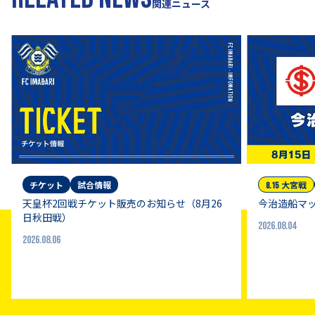
関連ニュース
チケット
試合情報
大宮
戦
8.15
天皇杯2回戦チケット販売のお知らせ（8月26
今治造船マッ
日秋田戦）
2026.08.04
2026.08.06