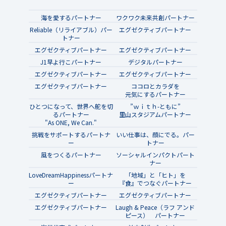
海を愛するパートナー
ワクワク未来共創パートナー
Reliable（リライアブル）パー
エグゼクティブパートナー
トナー
エグゼクティブパートナー
エグゼクティブパートナー
J1早よ行こパートナー
デジタルパートナー
エグゼクティブパートナー
エグゼクティブパートナー
エグゼクティブパートナー
ココロとカラダを
元気にするパートナー
ひとつになって、世界へ舵を切
”ｗｉｔｈ-ともに”
るパートナー
里山スタジアムパートナー
"As ONE, We Can."
挑戦をサポートするパートナ
いい仕事は、顔にでる。パー
ー
トナー
風をつくるパートナー
ソーシャルインパクトパート
ナー
LoveDreamHappinessパートナ
「地域」と「ヒト」を
ー
『食』でつなぐパートナー
エグゼクティブパートナー
エグゼクティブパートナー
エグゼクティブパートナー
Laugh & Peace（ラフ アンド
ピース） パートナー