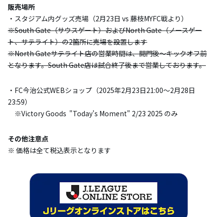
販売場所
・スタジアム内グッズ売場（2月23日 vs 藤枝MYFC戦より）
※South Gate（サウスゲート）およびNorth Gate（ノースゲー
ト、サテライト）の2箇所に売場を設置します
※North Gateサテライト店の営業時間は、開門後～キックオフ前
となります。South Gate店は試合終了後まで営業しております。
・FC今治公式WEBショップ（2025年2月23日21:00〜2月28日
23:59）
※Victory Goods "Today's Moment" 2/23 2025 のみ
その他注意点
※ 価格は全て税込表示となります