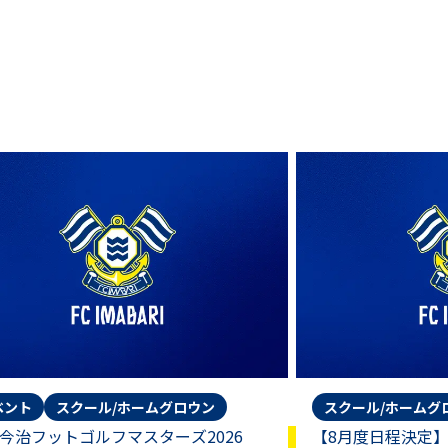
ベント
スクール/ホームグロウン
スクール/ホームグ
C今治フットゴルフマスターズ2026
【8月度日程決定】