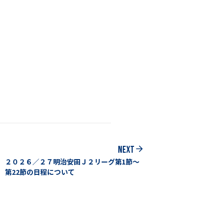
NEXT
２０２６／２７明治安田Ｊ２リーグ第1節～
第22節の日程について