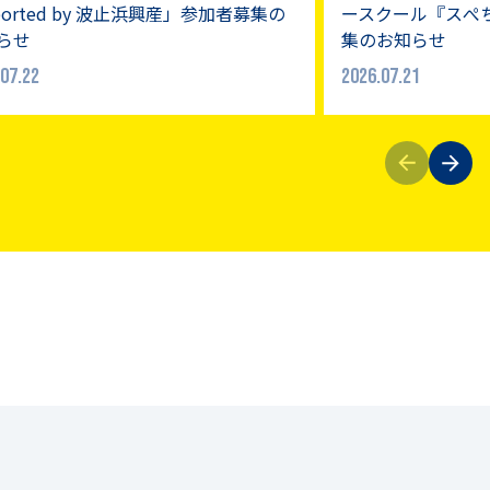
ported by 波止浜興産」参加者募集の
ースクール『スぺ
らせ
集のお知らせ
07.22
2026.07.21