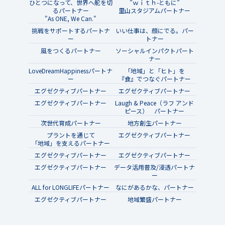
ひとつになって、世界へ舵を切
”ｗｉｔｈ-ともに”
るパートナー
里山スタジアムパートナー
"As ONE, We Can."
挑戦をサポートするパートナ
いい仕事は、顔にでる。パー
ー
トナー
風をつくるパートナー
ソーシャルインパクトパート
ナー
LoveDreamHappinessパートナ
「地域」と「ヒト」を
ー
『食』でつなぐパートナー
エグゼクティブパートナー
エグゼクティブパートナー
エグゼクティブパートナー
Laugh & Peace（ラフ アンド
ピース） パートナー
次世代育成パートナー
地方創生パートナー
プラントを通じて
エグゼクティブパートナー
「地域」を支えるパートナー
エグゼクティブパートナー
エグゼクティブパートナー
エグゼクティブパートナー
データ活用普及/浸透パートナ
ー
ALL for LONGLIFEパートナー
なにがあるかな、パートナー
エグゼクティブパートナー
地域繁盛パートナー