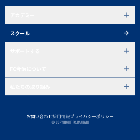
初めての方へ
アクセス
アカデミー
観戦ルール
ファンクラブ
アカデミーTOP
ポイントシステム
スクール
U-18
グッズ
U-18 選手一覧
U-18 過去在籍選手一覧
サポートする
試合情報
U-15
パートナーシップ・ご支援を
FC今治について
ご検討中の方へ
U-15 選手一覧
パートナー一覧
U-15 過去在籍選手一覧
会社概要・代表あいさつ・
パートナーとの取り組み
試合情報
私たちの取り組み
アドバイザリーボード
Voyage(運営ボランティア)
U-12
企業理念・ミッションステート
里山プレート
アシックス里山スタジアム
U-12 選手一覧
メント・2030年に目指す姿
FC今治コミュニティ
試合情報
FC今治レディース
スタッフ一覧
お問い合わせ
採用情報
プライバシーポリシー
岡田メソッド
会員規約
© Copyright FC.IMABARI
グローバル事業
今治モデル構想
しまなみアースランド