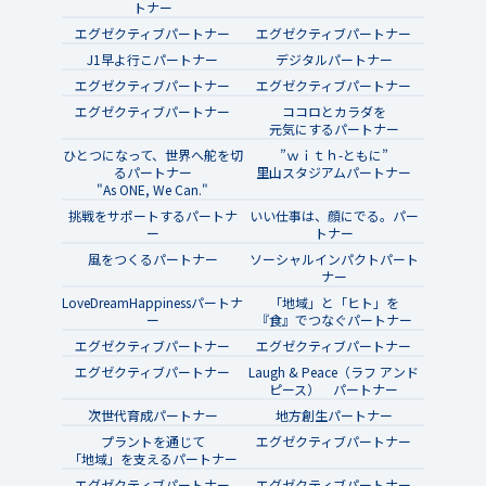
トナー
エグゼクティブパートナー
エグゼクティブパートナー
J1早よ行こパートナー
デジタルパートナー
エグゼクティブパートナー
エグゼクティブパートナー
エグゼクティブパートナー
ココロとカラダを
元気にするパートナー
ひとつになって、世界へ舵を切
”ｗｉｔｈ-ともに”
るパートナー
里山スタジアムパートナー
"As ONE, We Can."
挑戦をサポートするパートナ
いい仕事は、顔にでる。パー
ー
トナー
風をつくるパートナー
ソーシャルインパクトパート
ナー
LoveDreamHappinessパートナ
「地域」と「ヒト」を
ー
『食』でつなぐパートナー
エグゼクティブパートナー
エグゼクティブパートナー
エグゼクティブパートナー
Laugh & Peace（ラフ アンド
ピース） パートナー
次世代育成パートナー
地方創生パートナー
プラントを通じて
エグゼクティブパートナー
「地域」を支えるパートナー
エグゼクティブパートナー
エグゼクティブパートナー