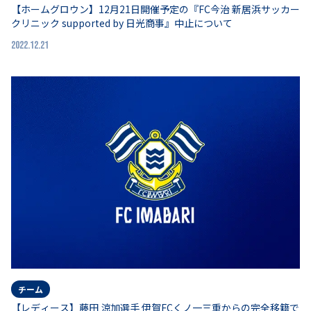
【ホームグロウン】12月21日開催予定の『FC今治 新居浜サッカー
クリニック supported by 日光商事』中止について
2022.12.21
チーム
【レディース】藤田 涼加選手 伊賀FCくノ一三重からの完全移籍で