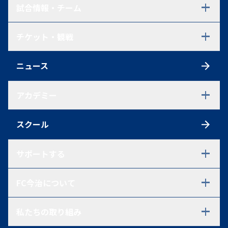
試合情報・チーム
試合日程・結果
チケット・観戦
選手一覧
スタッフ一覧
チケット
スケジュール
ニュース
シーズンチケット
練習見学について
初めての方へ
アクセス
アカデミー
観戦ルール
ファンクラブ
アカデミーTOP
ポイントシステム
スクール
U-18
グッズ
U-18 選手一覧
U-18 過去在籍選手一覧
サポートする
試合情報
U-15
パートナーシップ・ご支援を
FC今治について
ご検討中の方へ
U-15 選手一覧
パートナー一覧
U-15 過去在籍選手一覧
会社概要・代表あいさつ・
パートナーとの取り組み
試合情報
私たちの取り組み
アドバイザリーボード
Voyage(運営ボランティア)
U-12
企業理念・ミッションステート
里山プレート