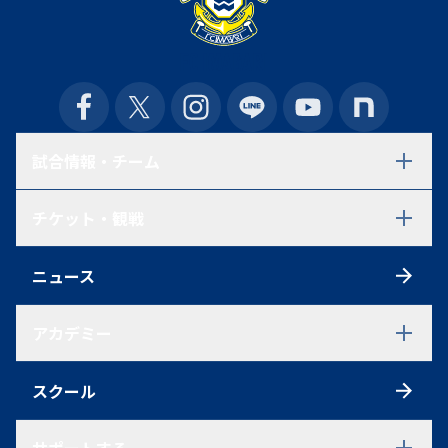
試合情報・チーム
試合日程・結果
チケット・観戦
選手一覧
スタッフ一覧
チケット
スケジュール
ニュース
シーズンチケット
練習見学について
初めての方へ
アクセス
アカデミー
観戦ルール
ファンクラブ
アカデミーTOP
ポイントシステム
スクール
U-18
グッズ
U-18 選手一覧
U-18 過去在籍選手一覧