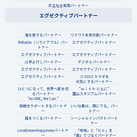
共生社会実現パートナー
エグゼクティブパートナー
海を愛するパートナー
ワクワク未来共創パートナー
Reliable（リライアブル）パー
エグゼクティブパートナー
トナー
エグゼクティブパートナー
エグゼクティブパートナー
J1早よ行こパートナー
デジタルパートナー
エグゼクティブパートナー
エグゼクティブパートナー
エグゼクティブパートナー
ココロとカラダを
元気にするパートナー
ひとつになって、世界へ舵を切
”ｗｉｔｈ-ともに”
るパートナー
里山スタジアムパートナー
"As ONE, We Can."
挑戦をサポートするパートナ
いい仕事は、顔にでる。パー
ー
トナー
風をつくるパートナー
ソーシャルインパクトパート
ナー
LoveDreamHappinessパートナ
「地域」と「ヒト」を
ー
『食』でつなぐパートナー