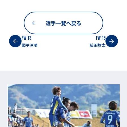
選手一覧へ戻る
FW 13
FW 15
國平
涼晴
脇田
睦太