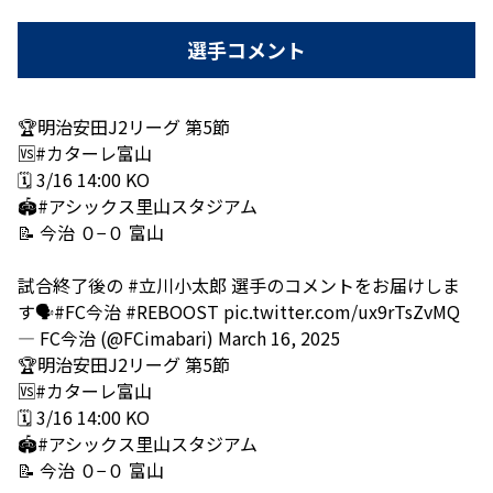
選手コメント
🏆明治安田J2リーグ 第5節
🆚
#カターレ富山
🗓 3/16 14:00 KO
🏟
#アシックス里山スタジアム
📝 今治 ０−０ 富山
試合終了後の
#立川小太郎
選手のコメントをお届けしま
す🗣️
#FC今治
#REBOOST
pic.twitter.com/ux9rTsZvMQ
— FC今治 (@FCimabari)
March 16, 2025
🏆️明治安田J2リーグ 第5節
🆚
#カターレ富山
🗓️ 3/16 14:00 KO
🏟️
#アシックス里山スタジアム
📝 今治 ０−０ 富山