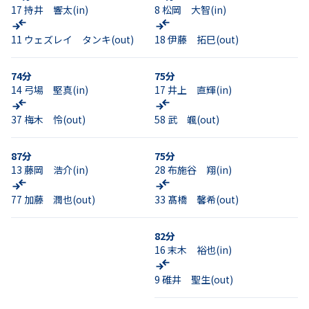
17
持井 響太
(in)
8
松岡 大智
(in)
11
ウェズレイ タンキ
(out)
18
伊藤 拓巳
(out)
74
分
75
分
14
弓場 堅真
(in)
17
井上 直輝
(in)
37
梅木 怜
(out)
58
武 颯
(out)
87
分
75
分
13
藤岡 浩介
(in)
28
布施谷 翔
(in)
77
加藤 潤也
(out)
33
髙橋 馨希
(out)
82
分
16
末木 裕也
(in)
9
碓井 聖生
(out)