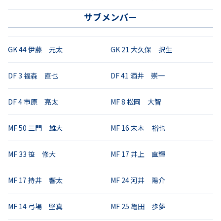
サブメンバー
GK
44
伊藤 元太
GK
21
大久保 択生
DF
3
福森 直也
DF
41
酒井 崇一
DF
4
市原 亮太
MF
8
松岡 大智
MF
50
三門 雄大
MF
16
末木 裕也
MF
33
笹 修大
MF
17
井上 直輝
MF
17
持井 響太
MF
24
河井 陽介
MF
14
弓場 堅真
MF
25
亀田 歩夢