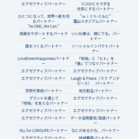
エグゼクティブパートナー
ココロとカラダを
元気にするパートナー
ひとつになって、世界へ舵を切
”ｗｉｔｈ-ともに”
るパートナー
里山スタジアムパートナー
"As ONE, We Can."
挑戦をサポートするパートナ
いい仕事は、顔にでる。パー
ー
トナー
風をつくるパートナー
ソーシャルインパクトパート
ナー
LoveDreamHappinessパートナ
「地域」と「ヒト」を
ー
『食』でつなぐパートナー
エグゼクティブパートナー
エグゼクティブパートナー
エグゼクティブパートナー
Laugh & Peace（ラフ アンド
ピース） パートナー
次世代育成パートナー
地方創生パートナー
プラントを通じて
エグゼクティブパートナー
「地域」を支えるパートナー
エグゼクティブパートナー
エグゼクティブパートナー
エグゼクティブパートナー
データ活用普及/浸透パートナ
ー
ALL for LONGLIFEパートナー
なにがあるかな、パートナー
エグゼクティブパートナー
地域繁盛パートナー