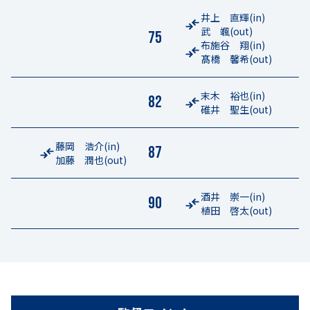
井上 直輝
(in)
武 颯
(out)
75
布施谷 翔
(in)
髙橋 馨希
(out)
末木 裕也
(in)
82
碓井 聖生
(out)
藤岡 浩介
(in)
87
加藤 潤也
(out)
酒井 崇一
(in)
90
植田 啓太
(out)