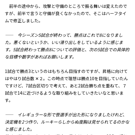
前半の途中から、攻撃と守備のところで振る舞いは変えたので
すが、前半で言うと守備が良くなかったので、そこはハーフタイ
ムで修正しました。
—— 今シーズン5試合が終わって、勝点はこれで8になりまし
た。悪くないというか、いい滑り出しをしているように感じま
す。5試合終わって勝点8についての評価と、次の5試合での具体的
な目標や数字があればお願いします。
1試合で勝点3というのはもちろん目指すのですが、昇格に向けて
はやはり試合数 ✕２。この時点で理想は勝点10を目指していたん
ですけど、7試合区切りで考えて、あと2試合勝ち点を重ねて、７
試合で14に近づけるような取り組みをしていきたいなと思いま
す。
—— イレギュラーな形で笹選手が出た形になりましたけれど、
決定機を2つ作り、ルーキーらしからぬ度胸は見せられてるのかな
と感じました。