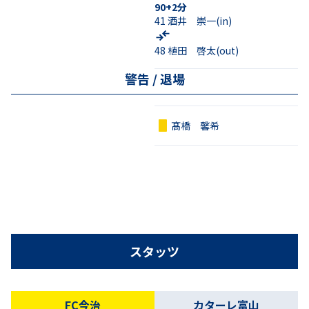
90+2
分
41
酒井 崇一
(in)
48
植田 啓太
(out)
警告 / 退場
髙橋 馨希
スタッツ
FC今治
カターレ富山