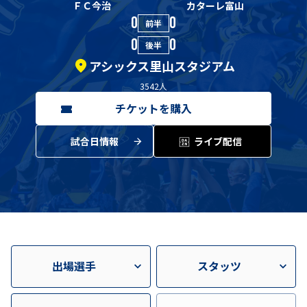
ＦＣ今治
カターレ富山
0
0
前半
0
0
後半
アシックス里山スタジアム
3542
人
チケットを購入
試合日情報
ライブ配信
出場選手
スタッツ