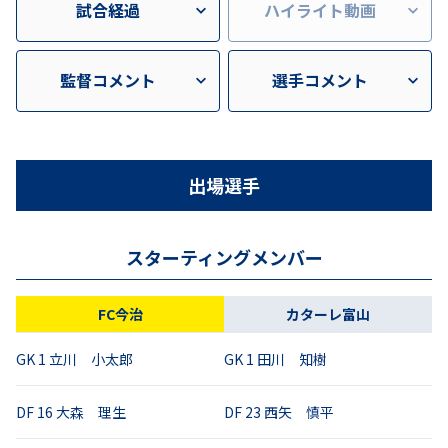
試合経過
ハイライト動画
監督コメント
選手コメント
出場選手
スターティングメンバー
FC今治
カターレ富山
GK
1
立川 小太郎
GK
1
田川 知樹
DF
16
大森 理生
DF
23
西矢 慎平