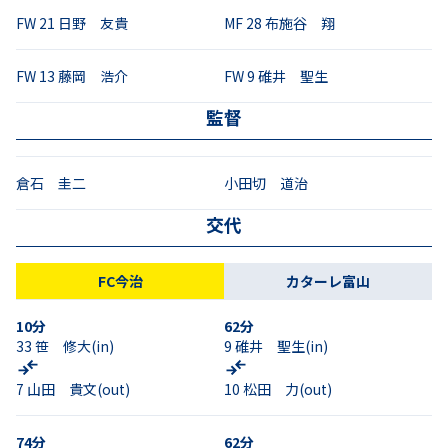
FW
21
日野 友貴
MF
28
布施谷 翔
FW
13
藤岡 浩介
FW
9
碓井 聖生
監督
倉石 圭二
小田切 道治
交代
FC今治
カターレ富山
10
分
62
分
33
笹 修大
(in)
9
碓井 聖生
(in)
7
山田 貴文
(out)
10
松田 力
(out)
74
分
62
分