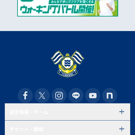
試合情報・チーム
試合日程・結果
チケット・観戦
選手一覧