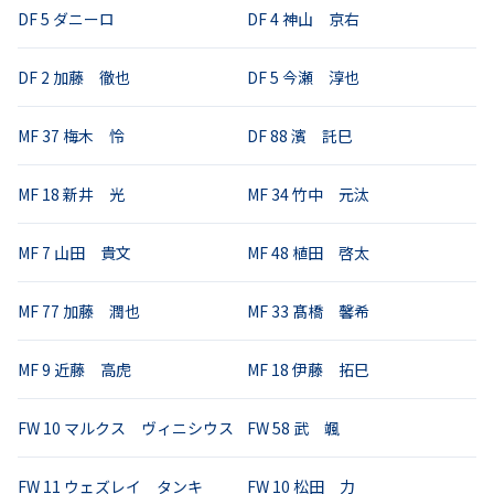
DF
5
ダニーロ
DF
4
神山 京右
DF
2
加藤 徹也
DF
5
今瀬 淳也
MF
37
梅木 怜
DF
88
濱 託巳
MF
18
新井 光
MF
34
竹中 元汰
MF
7
山田 貴文
MF
48
植田 啓太
MF
77
加藤 潤也
MF
33
髙橋 馨希
MF
9
近藤 高虎
MF
18
伊藤 拓巳
FW
10
マルクス ヴィニシウス
FW
58
武 颯
FW
11
ウェズレイ タンキ
FW
10
松田 力