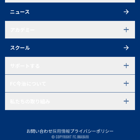
スタッフ一覧
チケット
スケジュール
ニュース
シーズンチケット
練習見学について
初めての方へ
アクセス
アカデミー
観戦ルール
ファンクラブ
アカデミーTOP
ポイントシステム
スクール
U-18
グッズ
U-18 選手一覧
U-18 過去在籍選手一覧
サポートする
試合情報
U-15
パートナーシップ・ご支援を
FC今治について
ご検討中の方へ
U-15 選手一覧
パートナー一覧
U-15 過去在籍選手一覧
会社概要・代表あいさつ・
パートナーとの取り組み
試合情報
私たちの取り組み
アドバイザリーボード
Voyage(運営ボランティア)
U-12
企業理念・ミッションステート
里山プレート
アシックス里山スタジアム
U-12 選手一覧
メント・2030年に目指す姿
FC今治コミュニティ
試合情報
FC今治レディース
スタッフ一覧
お問い合わせ
採用情報
プライバシーポリシー
岡田メソッド
会員規約
© Copyright FC.IMABARI
グローバル事業