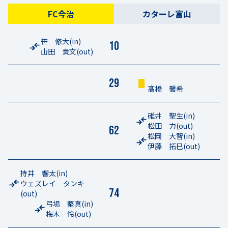
FC今治
カターレ富山
笹 修大
(in)
10
山田 貴文
(out)
29
髙橋 馨希
碓井 聖生
(in)
松田 力
(out)
62
松岡 大智
(in)
伊藤 拓巳
(out)
持井 響太
(in)
ウェズレイ タンキ
74
(out)
弓場 堅真
(in)
梅木 怜
(out)