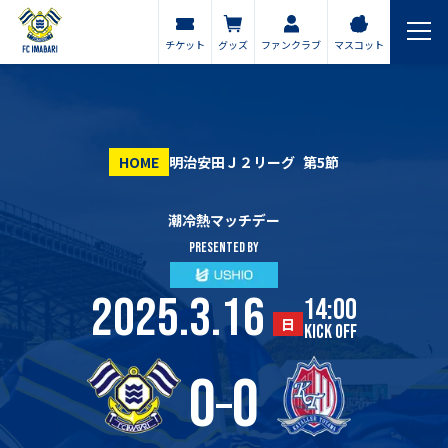
チケット
グッズ
ファンクラブ
マスコット
HOME
明治安田Ｊ２リーグ
第5節
潮冷熱マッチデー
PRESENTED BY
2025.3.16
14:00
日
KICK OFF
0
0