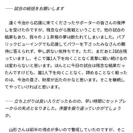
—— 試合の総括をお願いします
遠く今治から応援に来てくださったサポーターの皆さんの後押
しを受けたのですが、残念ながら敗戦ということで、他の試合の
結果もあり、我々のＪ１昇格の夢は断たれてしまいました。パブ
リックビューイングでも応援してパワーを下さったみなさんの期
待に答えられず、申し訳ない気持ちです。ただ、まだあと2試合残
っていますし、そこで誰1人下を向くことなく真摯に戦い続けるの
は変わらないと思います。ほんとに今日の試合は残念な結果だっ
たんですけども、誰1人下を向くことなく、諦めることなく戦った
のは、今治の良さ、財産が出たのかなと思います。そこを継続し
てやっていければと思います。
—— 立ち上がりは良い入りだったものの、早い時間にセットプレ
ーからの失点となりました。序盤を振り返っていかがでしょう
か。
山形さんは前半の得点が多いので警戒していたのですが、そこ