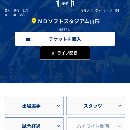
1
1
後半
西村 慧祐
（
11
'）
マルクス ヴィニシウス
（
51
'）
寺山 翼
（
79
'）
ＮＤソフトスタジアム山形
9832
人
チケットを購入
ライブ配信
出場選手
スタッツ
試合経過
ハイライト動画