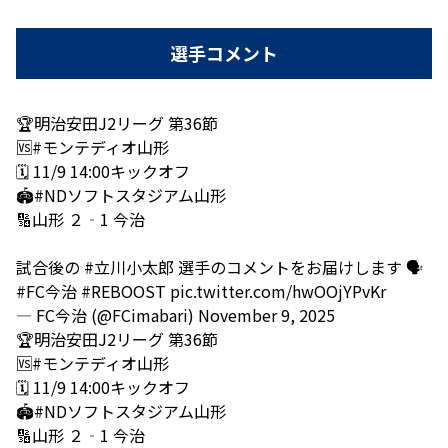
選手コメント
🏆明治安田J2リーグ 第36節
🆚
#モンテディオ山形
🗓 11/9 14:00キックオフ
🏟
#NDソフトスタジアム山形
🔢山形 ２‐1 今治
試合後の
#立川小太郎
選手のコメントをお届けします 🗣️
#FC今治
#REBOOST
pic.twitter.com/hwOOjYPvKr
— FC今治 (@FCimabari)
November 9, 2025
🏆明治安田J2リーグ 第36節
🆚
#モンテディオ山形
🗓 11/9 14:00キックオフ
🏟
#NDソフトスタジアム山形
🔢山形 ２‐1 今治