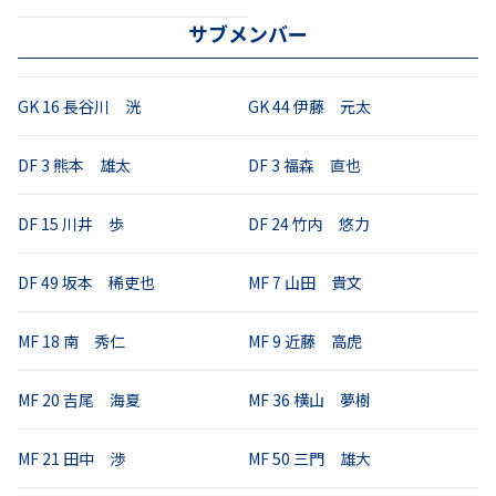
サブメンバー
GK
16
長谷川 洸
GK
44
伊藤 元太
DF
3
熊本 雄太
DF
3
福森 直也
DF
15
川井 歩
DF
24
竹内 悠力
DF
49
坂本 稀吏也
MF
7
山田 貴文
MF
18
南 秀仁
MF
9
近藤 高虎
MF
20
吉尾 海夏
MF
36
横山 夢樹
MF
21
田中 渉
MF
50
三門 雄大