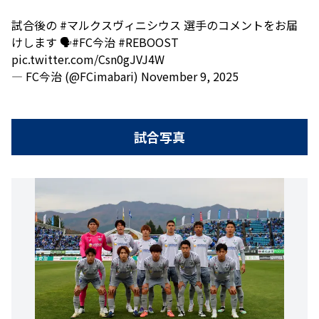
試合後の
#マルクスヴィニシウス
選手のコメントをお届
けします 🗣️
#FC今治
#REBOOST
pic.twitter.com/Csn0gJVJ4W
— FC今治 (@FCimabari)
November 9, 2025
試合写真