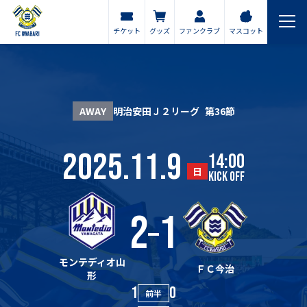
チケット
グッズ
ファンクラブ
マスコット
AWAY
明治安田Ｊ２リーグ
第36節
2025.11.9
14:00
日
KICK OFF
2
1
モンテディオ山
ＦＣ今治
形
1
0
前半