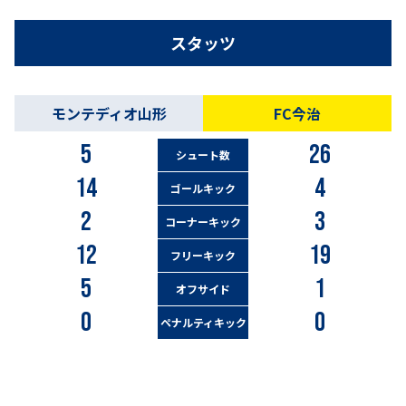
スタッツ
モンテディオ山形
FC今治
5
26
シュート数
14
4
ゴールキック
2
3
コーナーキック
12
19
フリーキック
5
1
オフサイド
0
0
ペナルティキック