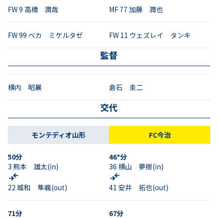
FW
9
高橋 潤哉
MF
77
加藤 潤也
FW
99
ベカ ミケルタゼ
FW
11
ウェズレイ タンキ
監督
横内 昭展
倉石 圭二
交代
モンテディオ山形
FC今治
50
分
46*
分
3
熊本 雄太
(in)
36
横山 夢樹
(in)
22
城和 隼颯
(out)
41
安井 拓也
(out)
71
分
67
分