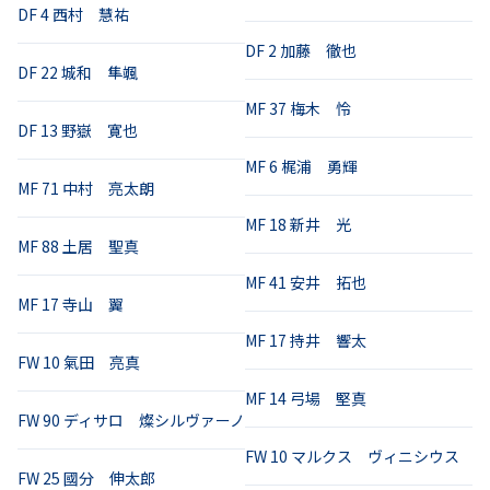
DF
4
西村 慧祐
DF
2
加藤 徹也
DF
22
城和 隼颯
MF
37
梅木 怜
DF
13
野嶽 寛也
MF
6
梶浦 勇輝
MF
71
中村 亮太朗
MF
18
新井 光
MF
88
土居 聖真
MF
41
安井 拓也
MF
17
寺山 翼
MF
17
持井 響太
FW
10
氣田 亮真
MF
14
弓場 堅真
FW
90
ディサロ 燦シルヴァーノ
FW
10
マルクス ヴィニシウス
FW
25
國分 伸太郎