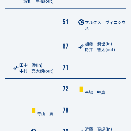
城和 隼颯
(out)
51
マルクス ヴィニシウ
ス
加藤 潤也
(in)
67
持井 響太
(out)
田中 渉
(in)
71
中村 亮太朗
(out)
72
弓場 堅真
78
寺山 翼
近藤 高虎
(in)