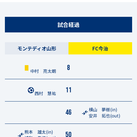
試合経過
モンテディオ山形
FC今治
8
中村 亮太朗
11
西村 慧祐
横山 夢樹
(in)
46
安井 拓也
(out)
熊本 雄太
(in)
50