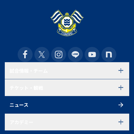
試合情報・チーム
試合日程・結果
チケット・観戦
選手一覧
スタッフ一覧
チケット
スケジュール
ニュース
シーズンチケット
練習見学について
初めての方へ
アクセス
アカデミー
観戦ルール
ファンクラブ
アカデミーTOP