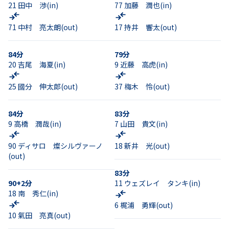
21
田中 渉
(in)
77
加藤 潤也
(in)
71
中村 亮太朗
(out)
17
持井 響太
(out)
84
分
79
分
20
吉尾 海夏
(in)
9
近藤 高虎
(in)
25
國分 伸太郎
(out)
37
梅木 怜
(out)
84
分
83
分
9
高橋 潤哉
(in)
7
山田 貴文
(in)
90
ディサロ 燦シルヴァーノ
18
新井 光
(out)
(out)
83
分
90+2
分
11
ウェズレイ タンキ
(in)
18
南 秀仁
(in)
6
梶浦 勇輝
(out)
10
氣田 亮真
(out)