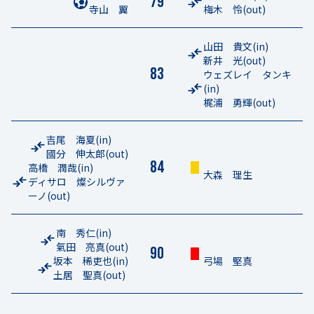
79
寺山 翼
梅木 怜
(out)
山田 貴文
(in)
新井 光
(out)
83
ウェズレイ タンキ
(in)
梶浦 勇輝
(out)
吉尾 海夏
(in)
國分 伸太郎
(out)
84
高橋 潤哉
(in)
大森 理生
ディサロ 燦シルヴァ
ーノ
(out)
南 秀仁
(in)
氣田 亮真
(out)
90
坂本 稀吏也
(in)
弓場 堅真
土居 聖真
(out)