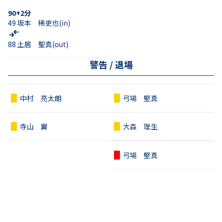
90+2
分
49
坂本 稀吏也
(in)
88
土居 聖真
(out)
警告 / 退場
中村 亮太朗
弓場 堅真
寺山 翼
大森 理生
弓場 堅真