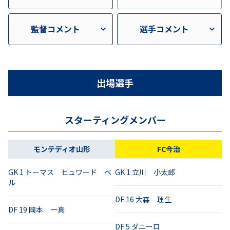
監督コメント
選手コメント
出場選手
スターティングメンバー
モンテディオ山形
FC今治
GK
1
トーマス ヒュワード ベ
GK
1
立川 小太郎
ル
DF
16
大森 理生
DF
19
岡本 一真
DF
5
ダニーロ