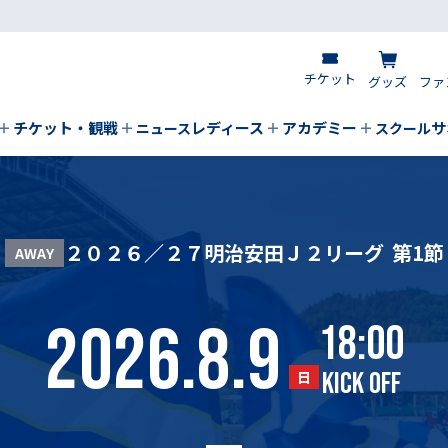
チケット
グッズ
ファ
チケット・観戦
レディース
アカデミー
サ
ニュース
スクール
２０２６／２７明治安田Ｊ２リーグ
第1節
AWAY
2026.8.9
18:00
KICK OFF
日