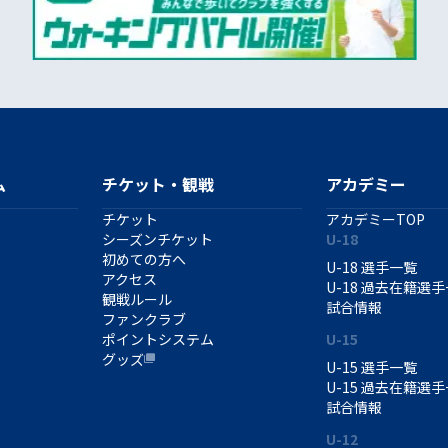
ム
チケット・観戦
アカデミー
チケット
アカデミーTOP
シーズンチケット
U-18
初めての方へ
U-18 選手一覧
アクセス
U-18 過去在籍選
観戦ルール
試合情報
ファンクラブ
ポイントシステム
U-15
グッズ
U-15 選手一覧
U-15 過去在籍選
試合情報
U-12