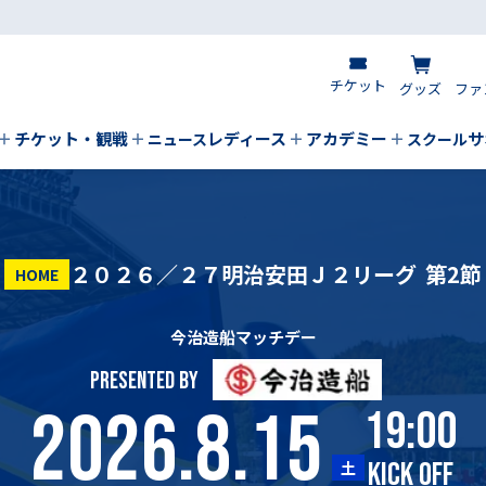
チケット
グッズ
ファ
チケット・観戦
レディース
アカデミー
サ
ニュース
スクール
２０２６／２７明治安田Ｊ２リーグ
第2節
HOME
今治造船マッチデー
PRESENTED BY
2026.8.15
19:00
KICK OFF
土