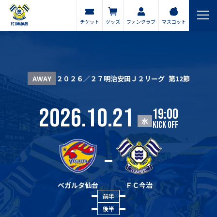
チケット
グッズ
ファンクラブ
マスコット
AWAY
２０２６／２７明治安田Ｊ２リーグ
第12節
2026.10.21
19:00
水
KICK OFF
ベガルタ仙台
ＦＣ今治
前半
後半