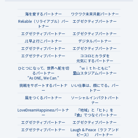
海を愛するパートナー
ワクワク未来共創パートナー
Reliable（リライアブル）パー
エグゼクティブパートナー
トナー
エグゼクティブパートナー
エグゼクティブパートナー
J1早よ行こパートナー
デジタルパートナー
エグゼクティブパートナー
エグゼクティブパートナー
エグゼクティブパートナー
ココロとカラダを
元気にするパートナー
ひとつになって、世界へ舵を切
”ｗｉｔｈ-ともに”
るパートナー
里山スタジアムパートナー
"As ONE, We Can."
挑戦をサポートするパートナ
いい仕事は、顔にでる。パー
ー
トナー
風をつくるパートナー
ソーシャルインパクトパート
ナー
LoveDreamHappinessパートナ
「地域」と「ヒト」を
ー
『食』でつなぐパートナー
エグゼクティブパートナー
エグゼクティブパートナー
エグゼクティブパートナー
Laugh & Peace（ラフ アンド
ピース） パートナー