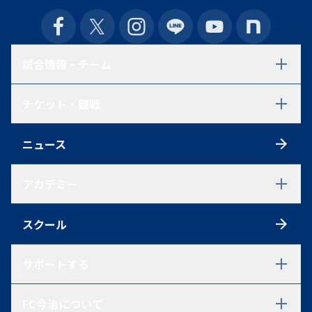
試合情報・チーム
試合日程・結果
チケット・観戦
選手一覧
スタッフ一覧
チケット
スケジュール
ニュース
シーズンチケット
練習見学について
初めての方へ
アクセス
アカデミー
観戦ルール
ファンクラブ
アカデミーTOP
ポイントシステム
スクール
U-18
グッズ
U-18 選手一覧
U-18 過去在籍選手一覧
サポートする
試合情報
U-15
パートナーシップ・ご支援を
FC今治について
ご検討中の方へ
U-15 選手一覧