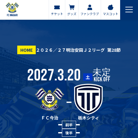
チケット
グッズ
ファンクラブ
マスコット
HOME
２０２６／２７明治安田Ｊ２リーグ
第28節
2027.3.20
未定
土
KICK OFF
ＦＣ今治
栃木シティ
前半
後半