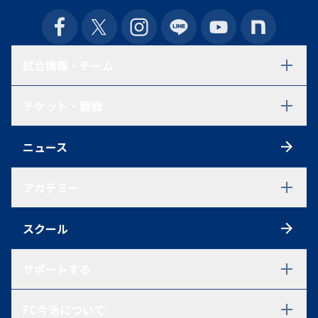
試合情報・チーム
試合日程・結果
チケット・観戦
選手一覧
スタッフ一覧
チケット
スケジュール
ニュース
シーズンチケット
練習見学について
初めての方へ
アクセス
アカデミー
観戦ルール
ファンクラブ
アカデミーTOP
ポイントシステム
スクール
U-18
グッズ
U-18 選手一覧
U-18 過去在籍選手一覧
サポートする
試合情報
U-15
パートナーシップ・ご支援を
FC今治について
ご検討中の方へ
U-15 選手一覧