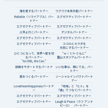
海を愛するパートナー
ワクワク未来共創パートナー
Reliable（リライアブル）パー
エグゼクティブパートナー
トナー
エグゼクティブパートナー
エグゼクティブパートナー
J1早よ行こパートナー
デジタルパートナー
エグゼクティブパートナー
エグゼクティブパートナー
エグゼクティブパートナー
ココロとカラダを
元気にするパートナー
ひとつになって、世界へ舵を切
”ｗｉｔｈ-ともに”
るパートナー
里山スタジアムパートナー
"As ONE, We Can."
挑戦をサポートするパートナ
いい仕事は、顔にでる。パー
ー
トナー
風をつくるパートナー
ソーシャルインパクトパート
ナー
LoveDreamHappinessパートナ
「地域」と「ヒト」を
ー
『食』でつなぐパートナー
エグゼクティブパートナー
エグゼクティブパートナー
エグゼクティブパートナー
Laugh & Peace（ラフ アンド
ピース） パートナー