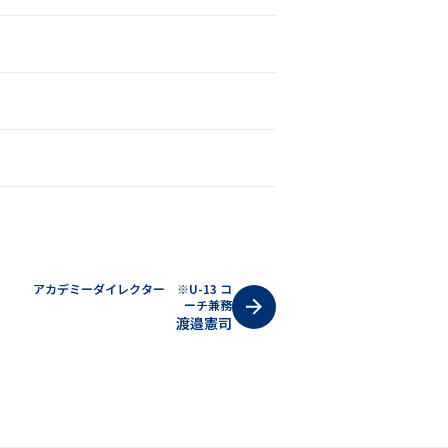
アカデミーダイレクター ※U-13 コ
ーチ兼務
渡邉
憲司