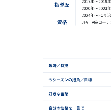
2017年〜201
指導歴
2020年〜2023
2024年〜FC今治
資格
JFA A級コー
趣味／特技
今シーズンの抱負／目標
好きな言葉
自分の性格を一言で