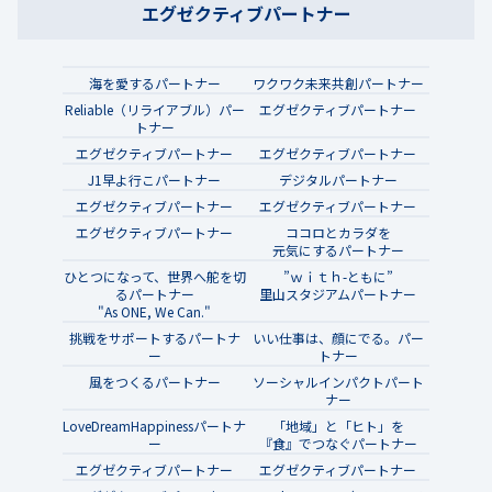
エグゼクティブパートナー
海を愛するパートナー
ワクワク未来共創パートナー
Reliable（リライアブル）パー
エグゼクティブパートナー
トナー
エグゼクティブパートナー
エグゼクティブパートナー
J1早よ行こパートナー
デジタルパートナー
エグゼクティブパートナー
エグゼクティブパートナー
エグゼクティブパートナー
ココロとカラダを
元気にするパートナー
ひとつになって、世界へ舵を切
”ｗｉｔｈ-ともに”
るパートナー
里山スタジアムパートナー
"As ONE, We Can."
挑戦をサポートするパートナ
いい仕事は、顔にでる。パー
ー
トナー
風をつくるパートナー
ソーシャルインパクトパート
ナー
LoveDreamHappinessパートナ
「地域」と「ヒト」を
ー
『食』でつなぐパートナー
エグゼクティブパートナー
エグゼクティブパートナー