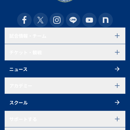
試合情報・チーム
試合日程・結果
チケット・観戦
選手一覧
スタッフ一覧
チケット
スケジュール
ニュース
シーズンチケット
練習見学について
初めての方へ
アクセス
アカデミー
観戦ルール
ファンクラブ
アカデミーTOP
ポイントシステム
スクール
U-18
グッズ
U-18 選手一覧
U-18 過去在籍選手一覧
サポートする
試合情報
U-15