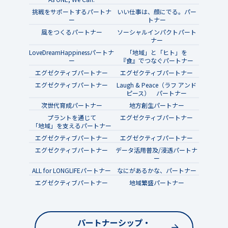
挑戦をサポートするパートナ
いい仕事は、顔にでる。パー
ー
トナー
風をつくるパートナー
ソーシャルインパクトパート
ナー
LoveDreamHappinessパートナ
「地域」と「ヒト」を
ー
『食』でつなぐパートナー
エグゼクティブパートナー
エグゼクティブパートナー
エグゼクティブパートナー
Laugh & Peace（ラフ アンド
ピース） パートナー
次世代育成パートナー
地方創生パートナー
プラントを通じて
エグゼクティブパートナー
「地域」を支えるパートナー
エグゼクティブパートナー
エグゼクティブパートナー
エグゼクティブパートナー
データ活用普及/浸透パートナ
ー
ALL for LONGLIFEパートナー
なにがあるかな、パートナー
エグゼクティブパートナー
地域繁盛パートナー
パートナーシップ・