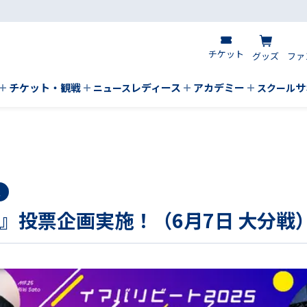
チケット
グッズ
ファ
チケット・観戦
レディース
アカデミー
サ
ニュース
スクール
報
EAT』投票企画実施！（6月7日 大分戦