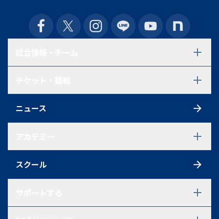
試合情報・チーム
試合日程・結果
チケット・観戦
選手一覧
スタッフ一覧
チケット
スケジュール
ニュース
シーズンチケット
練習見学について
初めての方へ
アクセス
アカデミー
観戦ルール
ファンクラブ
アカデミーTOP
ポイントシステム
スクール
U-18
グッズ
U-18 選手一覧
U-18 過去在籍選手一覧
サポートする
試合情報
U-15
パートナーシップ・ご支援を