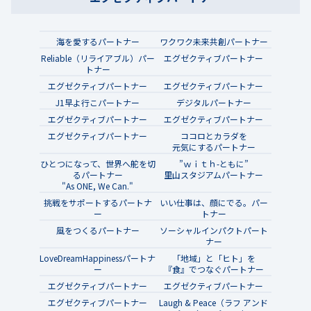
海を愛するパートナー
ワクワク未来共創パートナー
Reliable（リライアブル）パー
エグゼクティブパートナー
トナー
エグゼクティブパートナー
エグゼクティブパートナー
J1早よ行こパートナー
デジタルパートナー
エグゼクティブパートナー
エグゼクティブパートナー
エグゼクティブパートナー
ココロとカラダを
元気にするパートナー
ひとつになって、世界へ舵を切
”ｗｉｔｈ-ともに”
るパートナー
里山スタジアムパートナー
"As ONE, We Can."
挑戦をサポートするパートナ
いい仕事は、顔にでる。パー
ー
トナー
風をつくるパートナー
ソーシャルインパクトパート
ナー
LoveDreamHappinessパートナ
「地域」と「ヒト」を
ー
『食』でつなぐパートナー
エグゼクティブパートナー
エグゼクティブパートナー
エグゼクティブパートナー
Laugh & Peace（ラフ アンド