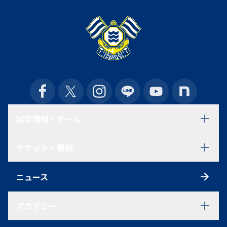
試合情報・チーム
試合日程・結果
チケット・観戦
選手一覧
スタッフ一覧
チケット
スケジュール
ニュース
シーズンチケット
練習見学について
初めての方へ
アクセス
アカデミー
観戦ルール
ファンクラブ
アカデミーTOP