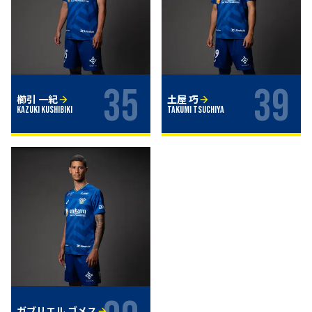
35
39
櫛引 一紀
土屋 巧
Kazuki Kushibiki
Takumi TSUCHIYA
ガブリエル ゴメス