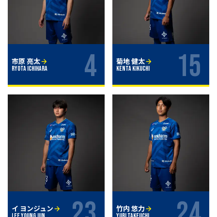
4
15
市原 亮太
菊地 健太
Ryota Ichihara
Kenta Kikuchi
23
24
イ ヨンジュン
竹内 悠力
Lee Young Jun
Yuri Takeuchi