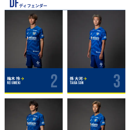
DF
ディフェンダー
2
3
梅木 怜
孫 大河
Rei Umeki
Taiga Son